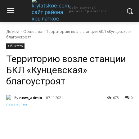
Сайт жителей
района Крылатское
Домой
Общество
Территорию возле станции БКЛ «Кунцевская»
благоустроят
Общество
Территорию возле станции
БКЛ «Кунцевская»
благоустроят
By
news_admin
07.11.2021
675
0