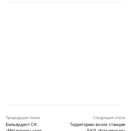
Предыдущая статья
Следующая статья
Бильярдист СК
Территорию возле станции
«Мегаспорт» стал
БКЛ «Кунцевская»