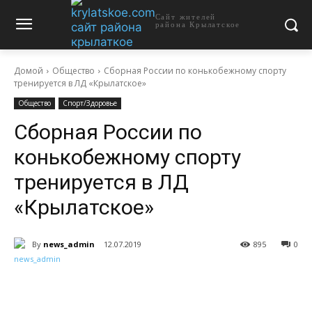
Сайт жителей
района Крылатское
Домой
Общество
Сборная России по конькобежному спорту
тренируется в ЛД «Крылатское»
Общество
Спорт/Здоровье
Сборная России по
конькобежному спорту
тренируется в ЛД
«Крылатское»
By
news_admin
12.07.2019
895
0