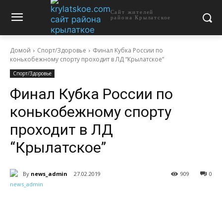
Сайт жителей
района Крылатское
Домой
Спорт/Здоровье
Финал Кубка России по
конькобежному спорту проходит в ЛД “Крылатское”
Спорт/Здоровье
Финал Кубка России по
конькобежному спорту
проходит в ЛД
“Крылатское”
By
news_admin
27.02.2019
909
0