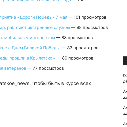
приятие «Дороги Победы» 7 мая
— 101 просмотров
ар, работают экстренные службы
— 98 просмотров
 с мобильным интернетом
— 88 просмотров
кое с Днём Великой Победы!
— 82 просмотров
беды прошли в Крылатском
— 80 просмотров
ля ветеранов
— 77 просмотров
Кс
р
atskoe_news, чтобы быть в курсе всех
А
з
А
з
А