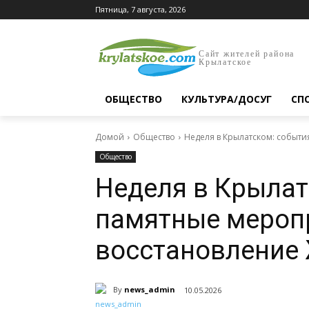
Пятница, 7 августа, 2026
Сайт жителей района
Крылатское
ОБЩЕСТВО
КУЛЬТУРА/ДОСУГ
СП
Домой
Общество
Неделя в Крылатском: событи
Общество
Неделя в Крылат
памятные мероп
восстановление
By
news_admin
10.05.2026