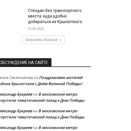
Стендап без транспортного
квеста: куда удобно
добираться из Крылатского
05.08.2026
Загрузить больше
ОБСУЖДЕНИЕ НА САЙТЕ
Поздравляем жителей
ения Овсянникова
на
айона Крылатское с Днём Великой Победы!
лександр Букреев
В московском метро
на
апустили тематический поезд к Дню Победы
лександр Букреев
В московском метро
на
апустили тематический поезд к Дню Победы
лександр Букреев
В московском метро
на