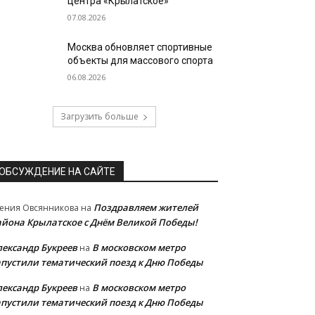
центра «Крылатское»
07.08.2026
Москва обновляет спортивные
объекты для массового спорта
06.08.2026
Загрузить больше
ОБСУЖДЕНИЕ НА САЙТЕ
Поздравляем жителей
ения Овсянникова
на
айона Крылатское с Днём Великой Победы!
лександр Букреев
В московском метро
на
апустили тематический поезд к Дню Победы
лександр Букреев
В московском метро
на
апустили тематический поезд к Дню Победы