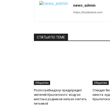
news_admin
https://krylatskoe.com
СТАТЬИ ПО ТЕМЕ
Общество
Общество
Роспотребнадзор предупредил
Стендап бе
жителей Крылатского: воду из
квеста: ку
местных родников нельзя считать
Крылатско
питьевой