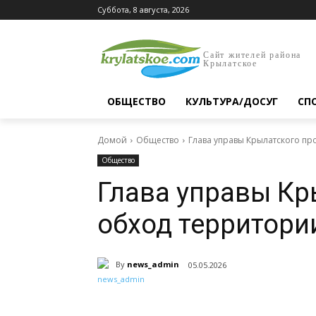
Суббота, 8 августа, 2026
Сайт жителей района
Крылатское
ОБЩЕСТВО
КУЛЬТУРА/ДОСУГ
СП
Домой
Общество
Глава управы Крылатского п
Общество
Глава управы Кр
обход территори
By
news_admin
05.05.2026
Поделиться