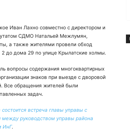
кое Иван Лахно совместно с директором и
путатом СДМО Натальей Межлумян,
ы, а также жителями провели обход
. 2 до дома 29 по улице Крылатские холмы.
оль вопросы содержания многоквартирных
рганизации знаков при выезде с дворовой
й. Все обращения жителей были
тавленных задач.
а состоится встреча главы управы с
и между руководством управы района
и ИнГ
.