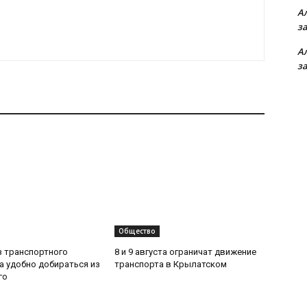
А
з
А
з
Общество
з транспортного
8 и 9 августа ограничат движение
да удобно добираться из
транспорта в Крылатском
го