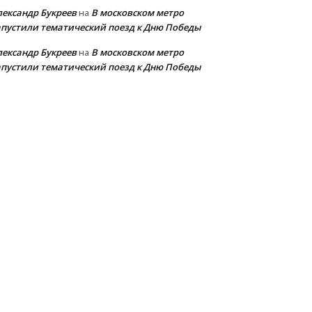
лександр Букреев
В московском метро
на
апустили тематический поезд к Дню Победы
лександр Букреев
В московском метро
на
апустили тематический поезд к Дню Победы