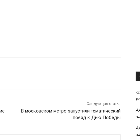
Кс
р
Следующая статья
А
ие
В московском метро запустили тематический
з
поезд к Дню Победы
А
з