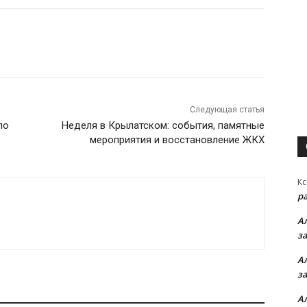
Следующая статья
по
Неделя в Крылатском: события, памятные
мероприятия и восстановление ЖКХ
Кс
р
А
з
А
з
А