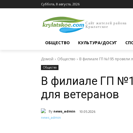
Суббота, 8 августа, 2026
Сайт жителей района
Крылатское
ОБЩЕСТВО
КУЛЬТУРА/ДОСУГ
СП
Домой
Общество
В филиале ГП №195 провели л
Общество
В филиале ГП №1
для ветеранов
By
news_admin
10.05.2026
Поделиться