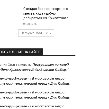
Стендап без транспортного
квеста: куда удобно
добираться из Крылатского
05.08.2026
Загрузить больше
ОБСУЖДЕНИЕ НА САЙТЕ
Поздравляем жителей
ения Овсянникова
на
айона Крылатское с Днём Великой Победы!
лександр Букреев
В московском метро
на
апустили тематический поезд к Дню Победы
лександр Букреев
В московском метро
на
апустили тематический поезд к Дню Победы
лександр Букреев
В московском метро
на