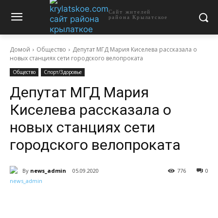
Сайт жителей
района Крылатское
Домой
Общество
Депутат МГД Мария Киселева рассказала о
новых станциях сети городского велопроката
Общество
Спорт/Здоровье
Депутат МГД Мария
Киселева рассказала о
новых станциях сети
городского велопроката
By
news_admin
05.09.2020
776
0