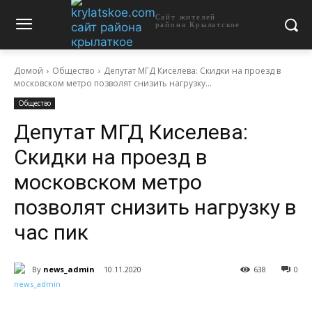
Сайт жителей
района Крылатское
Домой
Общество
Депутат МГД Киселева: Скидки на проезд в
московском метро позволят снизить нагрузку...
Общество
Депутат МГД Киселева:
Скидки на проезд в
московском метро
позволят снизить нагрузку в
час пик
By
news_admin
10.11.2020
638
0