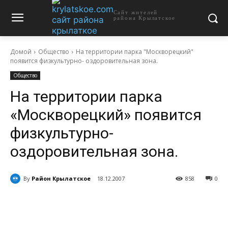
Сайт жителей
района Крылатское
Домой
Общество
На территории парка "Москворецкий"
появится физкультурно- оздоровительная зона.
Общество
На территории парка
«Москворецкий» появится
физкультурно-
оздоровительная зона.
By
Район Крылатское
18.12.2007
858
0