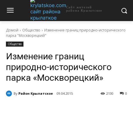
Сайт жителей
района Крылатское
Домой
Общество
Изменение границ природно-исторического
парка "Москворецкий"
Общество
Изменение границ
природно-исторического
парка «Москворецкий»
By
Район Крылатское
09.04.2015
2130
0