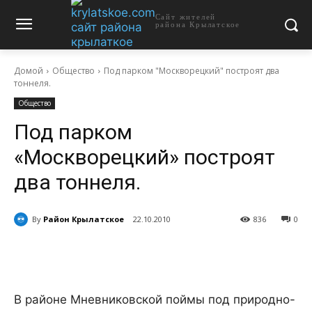
Сайт жителей
района Крылатское
Домой
Общество
Под парком "Москворецкий" построят два
тоннеля.
Общество
Под парком
«Москворецкий» построят
два тоннеля.
By
Район Крылатское
22.10.2010
836
0
В районе Мневниковской поймы под природно-