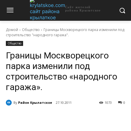
Сайт жителей
района Крылатское
Домой
Общество
Границы Москворецкого парка изменили под
строительство "народного гаража".
Общество
Границы Москворецкого
парка изменили под
строительство «народного
гаража».
By
Район Крылатское
27.10.2011
1073
0