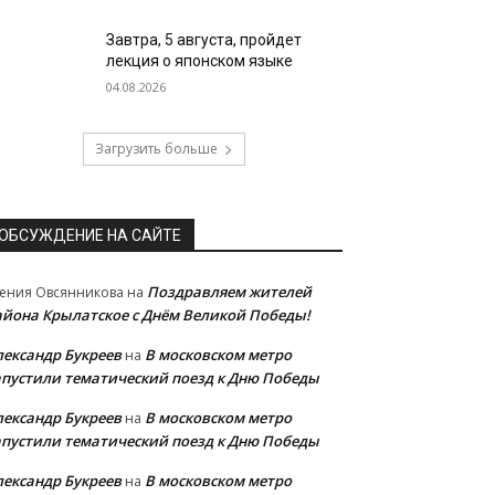
Завтра, 5 августа, пройдет
лекция о японском языке
04.08.2026
Загрузить больше
ОБСУЖДЕНИЕ НА САЙТЕ
Поздравляем жителей
ения Овсянникова
на
айона Крылатское с Днём Великой Победы!
лександр Букреев
В московском метро
на
апустили тематический поезд к Дню Победы
лександр Букреев
В московском метро
на
апустили тематический поезд к Дню Победы
лександр Букреев
В московском метро
на