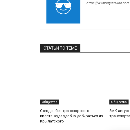
https://www.krylatskoe.com
СТАТЬИ ПО ТЕМЕ
Общество
Общество
Стендап без транспортного
8 и 9 авгус
квеста: куда удобно добираться из
транспорта
Крылатского