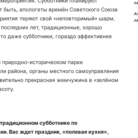
 мероприятия. Субботники планируют
з
 быть, апологеты времён Советского Союза
А
приятия теряют свой «неповторимый» шарм,
з
т последних лет, традиционные, хорошо
то даже субботники, гораздо эффективнее
и природно-историческом парке
ели района, органы местного самоуправления
твительно прекрасная жемчужина в «зелёном
соту.
 традиционном субботнике по
ии. Вас ждет праздник, «полевая кухня»,