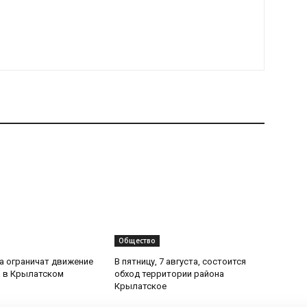
Общество
та ограничат движение
В пятницу, 7 августа, состоится
 в Крылатском
обход территории района
Крылатское