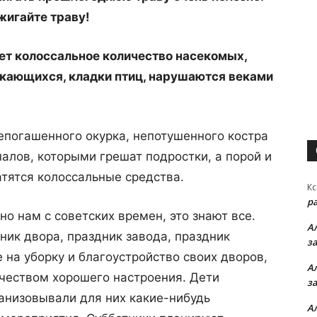
джигайте траву!
нет колоссальное количество насекомых,
ыкающихся, кладки птиц, нарушаются веками
епогашенного окурка, непотушенного костра
палов, которыми грешат подростки, а порой и
тятся колоссальные средства.
Кс
р
о нам с советских времен, это знают все.
А
ник двора, праздник завода, праздник
з
на уборку и благоустройство своих дворов,
А
чеством хорошего настроения. Дети
з
анизовывали для них какие-нибудь
А