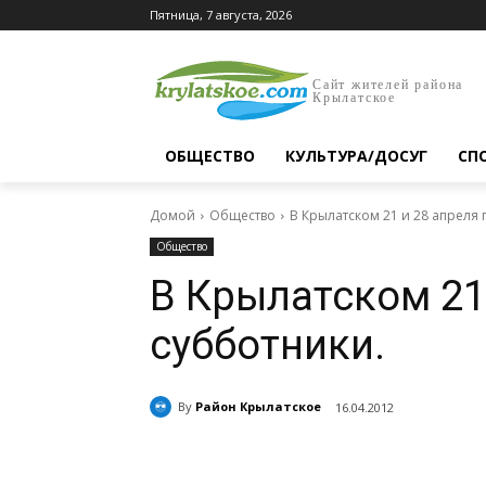
Пятница, 7 августа, 2026
Сайт жителей района
Крылатское
ОБЩЕСТВО
КУЛЬТУРА/ДОСУГ
СП
Домой
Общество
В Крылатском 21 и 28 апреля 
Общество
В Крылатском 21
субботники.
By
Район Крылатское
16.04.2012
Поделиться