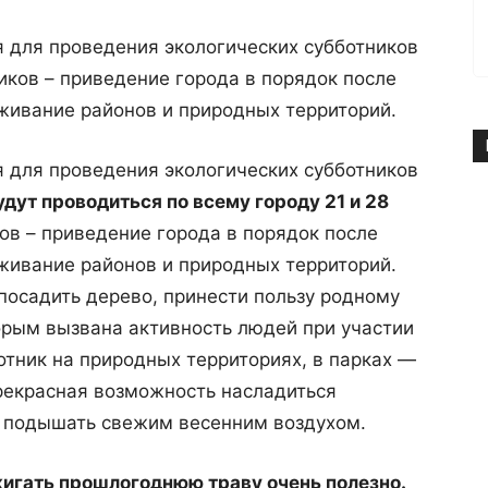
 для проведения экологических субботников
иков – приведение города в порядок после
живание районов и природных территорий.
 для проведения экологических субботников
удут проводиться по всему городу 21 и 28
в – приведение города в порядок после
живание районов и природных территорий.
посадить дерево, принести пользу родному
орым вызвана активность людей при участии
отник на природных территориях, в парках —
прекрасная возможность насладиться
и подышать свежим весенним воздухом.
игать прошлогоднюю траву очень полезно.