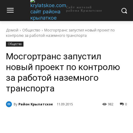
Сайт жителей
района Крылатское
Домой
Общество
Мосгортранс запустил новый проект по
контролю за работой наземного транспорта
Общество
Мосгортранс запустил
новый проект по контролю
за работой наземного
транспорта
By
Район Крылатское
11.09.2015
982
0