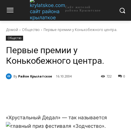
Сайт жителей
района Крылатское
Домой
Общество
Первые премии у Конькобежного центра.
Общество
Первые премии у
Конькобежного центра.
By
Район Крылатское
16.10.2004
722
0
«Хрустальный Дедал» — так называется
главный приз фестиваля «Зодчество».