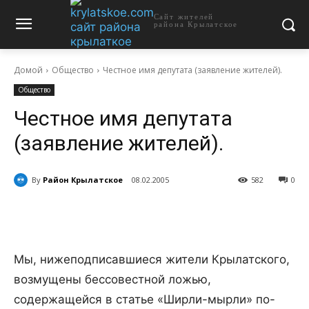
Сайт жителей
района Крылатское
Домой
Общество
Честное имя депутата (заявление жителей).
Общество
Честное имя депутата
(заявление жителей).
By
Район Крылатское
08.02.2005
582
0
Мы, нижеподписавшиеся жители Крылатского,
возмущены бессовестной ложью,
содержащейся в статье «Ширли-мырли» по-