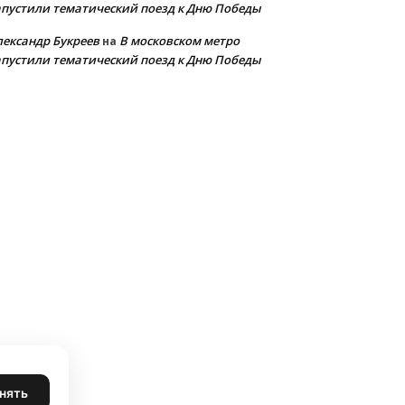
апустили тематический поезд к Дню Победы
лександр Букреев
В московском метро
на
апустили тематический поезд к Дню Победы
нять