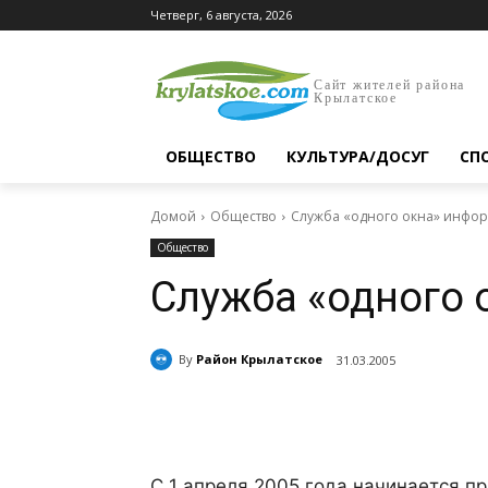
Четверг, 6 августа, 2026
Сайт жителей района
Крылатское
ОБЩЕСТВО
КУЛЬТУРА/ДОСУГ
СП
Домой
Общество
Служба «одного окна» инфор
Общество
Служба «одного 
By
Район Крылатское
31.03.2005
Поделиться
C 1 апреля 2005 года начинается п