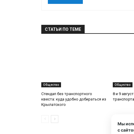
СТАТЬИ ПО ТЕМЕ
Общество
Общество
Стендап без транспортного
8 и 9 авгус
квеста: куда удобно добираться из
транспорта
Крылатского
Мы исп
с сайто