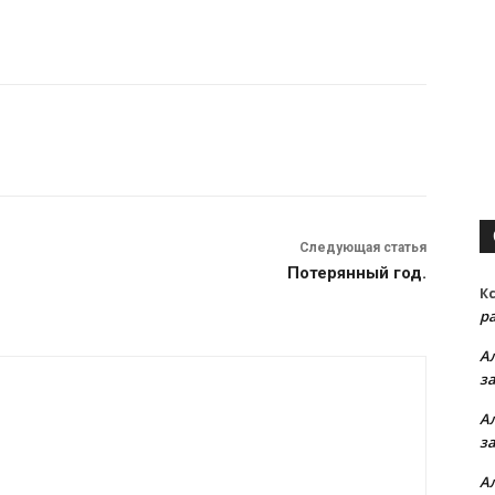
Следующая статья
Потерянный год.
К
р
А
з
А
з
А