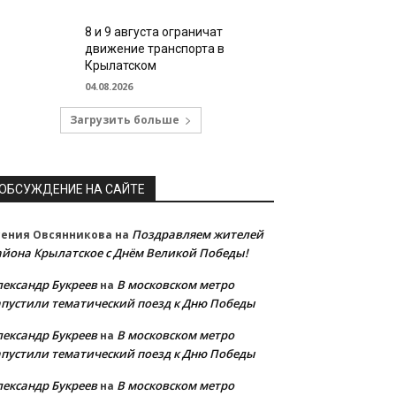
8 и 9 августа ограничат
движение транспорта в
Крылатском
04.08.2026
Загрузить больше
ОБСУЖДЕНИЕ НА САЙТЕ
Поздравляем жителей
сения Овсянникова
на
айона Крылатское с Днём Великой Победы!
лександр Букреев
В московском метро
на
апустили тематический поезд к Дню Победы
лександр Букреев
В московском метро
на
апустили тематический поезд к Дню Победы
лександр Букреев
В московском метро
на