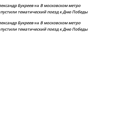
лександр Букреев
В московском метро
на
апустили тематический поезд к Дню Победы
лександр Букреев
В московском метро
на
апустили тематический поезд к Дню Победы