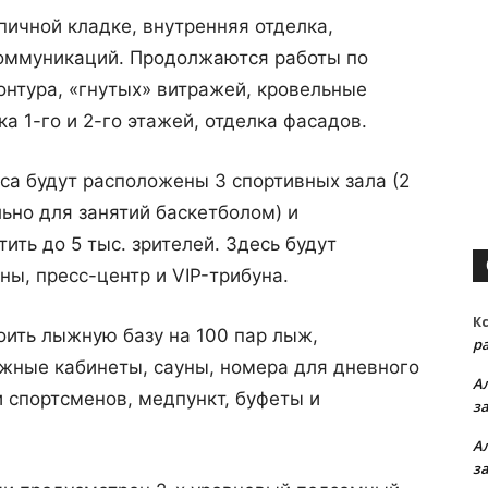
пичной кладке, внутренняя отделка,
оммуникаций. Продолжаются работы по
нтура, «гнутых» витражей, кровельные
ка 1-го и 2-го этажей, отделка фасадов.
са будут расположены 3 спортивных зала (2
ьно для занятий баскетболом) и
ить до 5 тыс. зрителей. Здесь будут
ы, пресс-центр и VIP-трибуна.
К
оить лыжную базу на 100 пар лыж,
р
жные кабинеты, сауны, номера для дневного
А
 спортсменов, медпункт, буфеты и
з
А
з