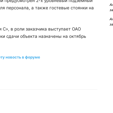
и предусмотрен 2-х уровневый подземный
А
ля персонала, а также гостевые стоянки на
з
А
з
 С», в роли заказчика выступает ОАО
ки сдачи объекта назначены на октябрь
эту новость в форуме