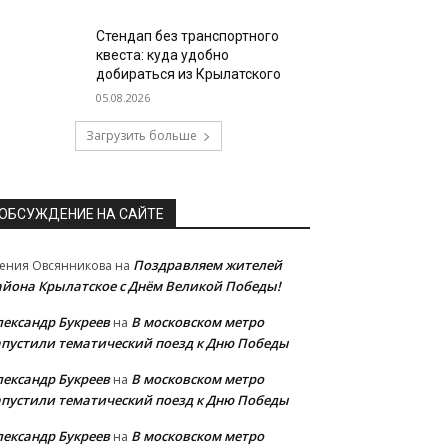
Стендап без транспортного
квеста: куда удобно
добираться из Крылатского
05.08.2026
Загрузить больше
ОБСУЖДЕНИЕ НА САЙТЕ
Поздравляем жителей
ения Овсянникова
на
айона Крылатское с Днём Великой Победы!
лександр Букреев
В московском метро
на
апустили тематический поезд к Дню Победы
лександр Букреев
В московском метро
на
апустили тематический поезд к Дню Победы
лександр Букреев
В московском метро
на