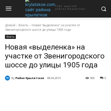
Сайт жителей
района Крылатское
Домой
Власть
Новая "выделенка" на участке от
Звенигородского шоссе до улицы 1905 года
Власть
Новая «выделенка» на
участке от Звенигородского
шоссе до улицы 1905 года
By
Район Крылатское
08.06.2015
900
0