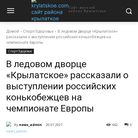
Сайт жителей
района Крылатское
Домой
Спорт/Здоровье
В ледовом дворце «Крылатское»
рассказали о выступлении российских конькобежцев на
чемпионате Европы
Спорт/Здоровье
В ледовом дворце
«Крылатское» рассказали о
выступлении российских
конькобежцев на
чемпионате Европы
By
news_admin
20.01.2021
662
0