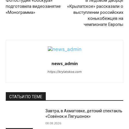
Фотостудия «Обскура»
В ледовом дворце
подготовила видеозанятие
«Крылатское» рассказали о
«Монограмма»
выступлении российских
конькобежцев на
чемпионате Европы
news_admin
https://krylatskoe.com
СТАТЬИ ПО ТЕМЕ
Завтра, в Ахматовке, детский спектакль
«Совёнок и Лягушонок»
08.08.2026