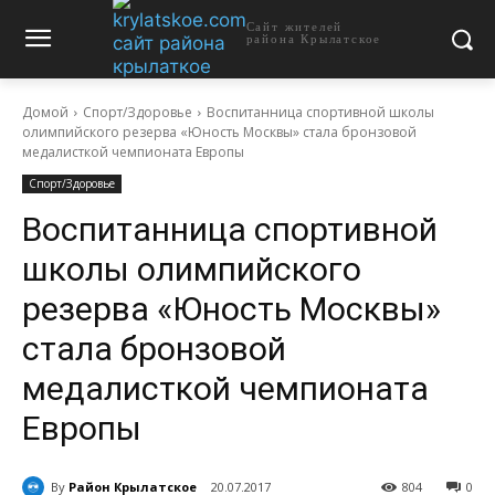
Сайт жителей
района Крылатское
Домой
Спорт/Здоровье
Воспитанница спортивной школы
олимпийского резерва «Юность Москвы» стала бронзовой
медалисткой чемпионата Европы
Спорт/Здоровье
Воспитанница спортивной
школы олимпийского
резерва «Юность Москвы»
стала бронзовой
медалисткой чемпионата
Европы
By
Район Крылатское
20.07.2017
804
0