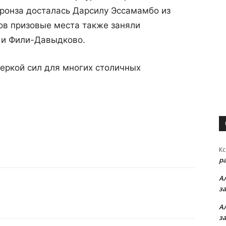
ронза досталась Дарсилу Эссамамбо из
ов призовые места также заняли
 и Фили-Давыдково.
еркой сил для многих столичных
Кс
р
А
з
А
з