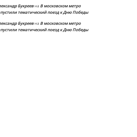
лександр Букреев
В московском метро
на
апустили тематический поезд к Дню Победы
лександр Букреев
В московском метро
на
апустили тематический поезд к Дню Победы