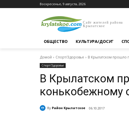
Воскресенье, 9 августа, 2026
Сайт жителей района
Крылатское
ОБЩЕСТВО
КУЛЬТУРА/ДОСУГ
СП
Домой
Спорт/Здоровье
В Крылатском прошло 
Спорт/Здоровье
В Крылатском пр
конькобежному 
By
Район Крылатское
06.10.2017
Поделиться