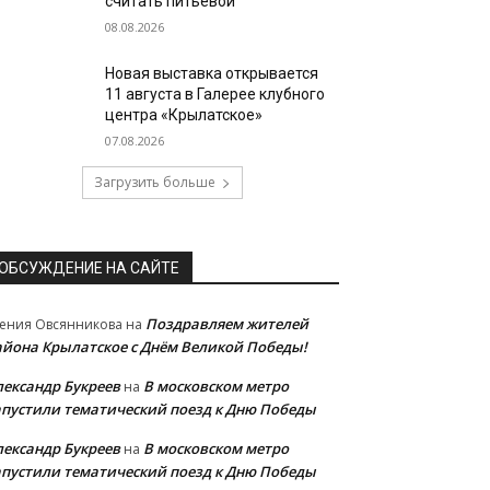
считать питьевой
08.08.2026
Новая выставка открывается
11 августа в Галерее клубного
центра «Крылатское»
07.08.2026
Загрузить больше
ОБСУЖДЕНИЕ НА САЙТЕ
Поздравляем жителей
ения Овсянникова
на
айона Крылатское с Днём Великой Победы!
лександр Букреев
В московском метро
на
апустили тематический поезд к Дню Победы
лександр Букреев
В московском метро
на
апустили тематический поезд к Дню Победы