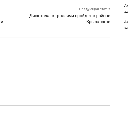
А
Следующая статья
з
Дискотека с троллями пройдет в районе
А
ки
Крылатское
з