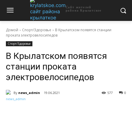
Сайт жителей
района Крылатское
Домой
Спорт/Здоровье
В Крылатском появятся станции
проката электровелосипедов
Спорт/Здоровье
В Крылатском появятся
станции проката
электровелосипедов
By
news_admin
19.06.2021
577
0