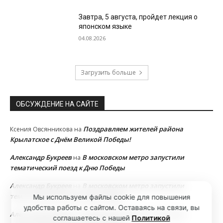
Завтра, 5 августа, пройдет лекция о
японском языке
04.08.2026
Загрузить больше
ОБСУЖДЕНИЕ НА САЙТЕ
Поздравляем жителей района
Ксения Овсянникова
на
Крылатское с Днём Великой Победы!
Александр Букреев
В московском метро запустили
на
тематический поезд к Дню Победы
Александр Букреев
В московском метро запустили
на
тематический поезд к Дню Победы
Мы используем файлы cookie для повышения
удобства работы с сайтом. Оставаясь на связи, вы
Александр Букреев
В московском метро запустили
на
соглашаетесь с нашей
Политикой