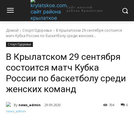
Сайт жителей
района Крылатское
Домой
Спорт/Здоровье
В Крылатском 29 сентября состоится
матч Кубка России по баскетболу среди женских...
Спорт/Здоровье
В Крылатском 29 сентября
состоится матч Кубка
России по баскетболу среди
женских команд
By
news_admin
29.09.2020
704
0