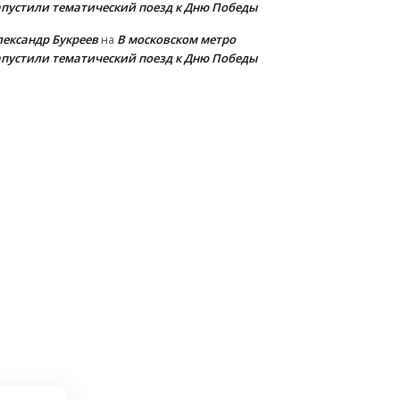
апустили тематический поезд к Дню Победы
лександр Букреев
В московском метро
на
апустили тематический поезд к Дню Победы