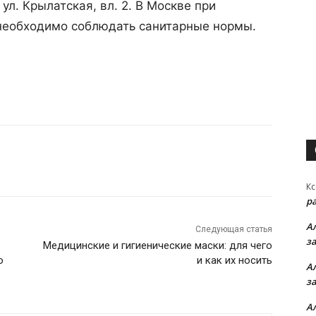
ул. Крылатская, вл. 2. В Москве при
необходимо соблюдать санитарные нормы.
Кс
р
А
Следующая статья
з
Медицинские и гигиенические маски: для чего
о
и как их носить
А
з
А