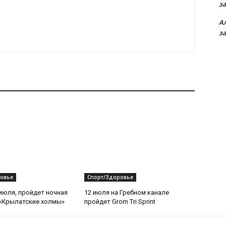
з
А
з
овье
Спорт/Здоровье
 июля, пройдет ночная
12 июля на Гребном канале
«Крылатские холмы»
пройдет Grom Tri Sprint