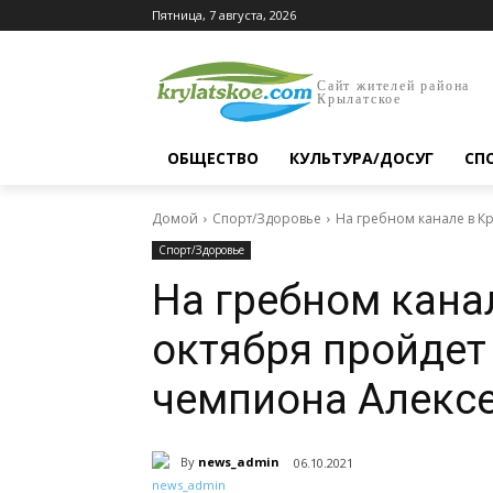
Пятница, 7 августа, 2026
Сайт жителей района
Крылатское
ОБЩЕСТВО
КУЛЬТУРА/ДОСУГ
СП
Домой
Спорт/Здоровье
На гребном канале в К
Спорт/Здоровье
На гребном кана
октября пройдет
чемпиона Алекс
By
news_admin
06.10.2021