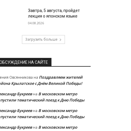
Завтра, 5 августа, пройдет
лекция о японском языке
04.08.2026
Загрузить больше
ОБСУЖДЕНИЕ НА САЙТЕ
Поздравляем жителей
ения Овсянникова
на
айона Крылатское с Днём Великой Победы!
лександр Букреев
В московском метро
на
апустили тематический поезд к Дню Победы
лександр Букреев
В московском метро
на
апустили тематический поезд к Дню Победы
лександр Букреев
В московском метро
на