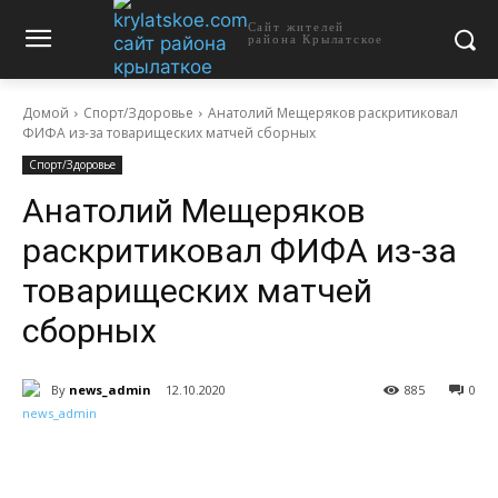
Сайт жителей
района Крылатское
Домой
Спорт/Здоровье
Анатолий Мещеряков раскритиковал
ФИФА из-за товарищеских матчей сборных
Спорт/Здоровье
Анатолий Мещеряков
раскритиковал ФИФА из-за
товарищеских матчей
сборных
By
news_admin
12.10.2020
885
0