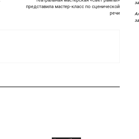
А
Театральная мастерская «Свет рампы»
з
представила мастер-класс по сценической
речи
А
з