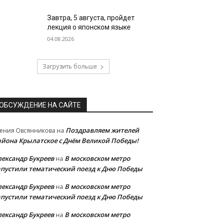
Завтра, 5 августа, пройдет
лекция о японском языке
04.08.2026
Загрузить больше
ОБСУЖДЕНИЕ НА САЙТЕ
Поздравляем жителей
ения Овсянникова
на
айона Крылатское с Днём Великой Победы!
лександр Букреев
В московском метро
на
апустили тематический поезд к Дню Победы
лександр Букреев
В московском метро
на
апустили тематический поезд к Дню Победы
лександр Букреев
В московском метро
на