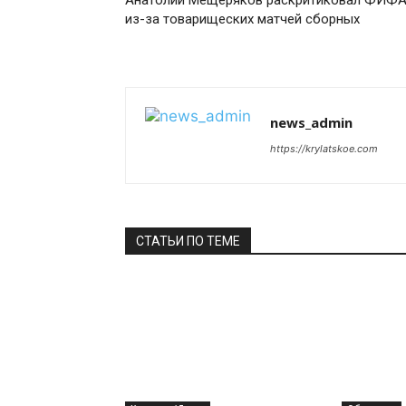
Анатолий Мещеряков раскритиковал ФИФ
из-за товарищеских матчей сборных
news_admin
https://krylatskoe.com
СТАТЬИ ПО ТЕМЕ