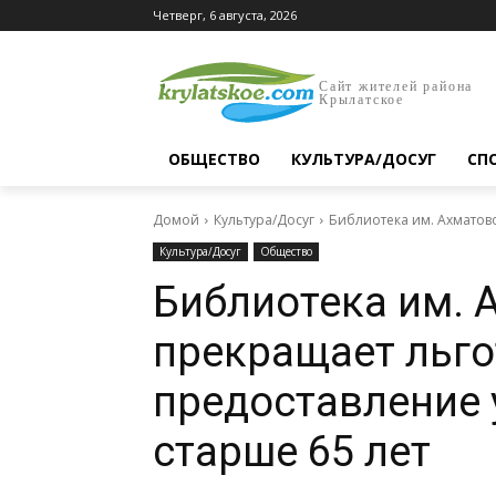
Четверг, 6 августа, 2026
Сайт жителей района
Крылатское
ОБЩЕСТВО
КУЛЬТУРА/ДОСУГ
СП
Домой
Культура/Досуг
Библиотека им. Ахматов
Культура/Досуг
Общество
Библиотека им. 
прекращает льго
предоставление 
старше 65 лет