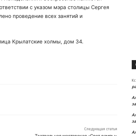
ответствии с указом мэра столицы Сергея
лено проведение всех занятий и
лица Крылатские холмы, дом 34.
Кс
р
А
з
А
з
Следующая статья
А