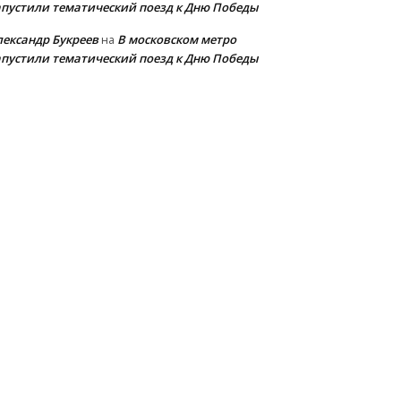
апустили тематический поезд к Дню Победы
лександр Букреев
В московском метро
на
апустили тематический поезд к Дню Победы