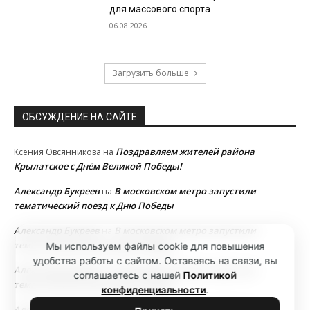
для массового спорта
06.08.2026
Загрузить больше
ОБСУЖДЕНИЕ НА САЙТЕ
Поздравляем жителей района
Ксения Овсянникова
на
Крылатское с Днём Великой Победы!
Александр Букреев
В московском метро запустили
на
тематический поезд к Дню Победы
Александр Букреев
В московском метро запустили
на
тематический поезд к Дню Победы
Мы используем файлы cookie для повышения
удобства работы с сайтом. Оставаясь на связи, вы
Александр Букреев
В московском метро запустили
на
соглашаетесь с нашей
Политикой
тематический поезд к Дню Победы
конфиденциальности
.
Александр Букреев
В московском метро запустили
на