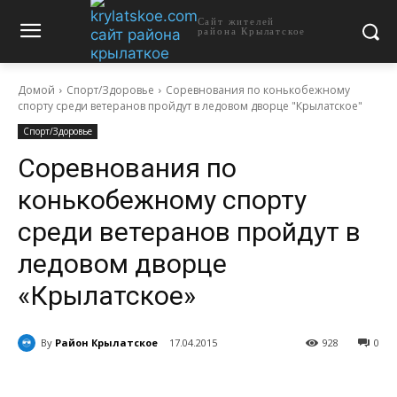
Сайт жителей
района Крылатское
Домой
Спорт/Здоровье
Соревнования по конькобежному
спорту среди ветеранов пройдут в ледовом дворце "Крылатское"
Спорт/Здоровье
Соревнования по
конькобежному спорту
среди ветеранов пройдут в
ледовом дворце
«Крылатское»
By
Район Крылатское
17.04.2015
928
0