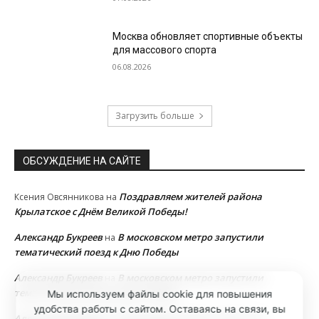
Москва обновляет спортивные объекты
для массового спорта
06.08.2026
Загрузить больше
ОБСУЖДЕНИЕ НА САЙТЕ
Поздравляем жителей района
Ксения Овсянникова
на
Крылатское с Днём Великой Победы!
Александр Букреев
В московском метро запустили
на
тематический поезд к Дню Победы
Александр Букреев
В московском метро запустили
на
тематический поезд к Дню Победы
Мы используем файлы cookie для повышения
удобства работы с сайтом. Оставаясь на связи, вы
Александр Букреев
В московском метро запустили
на