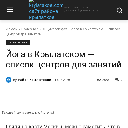
Сайт жителей
района Крылатское
Домой
Полезное
Энциклопедия
Йога в Крылатском — список
центров для занятий
Энциклопедия
Йога в Крылатском —
список центров для занятий
By
Район Крылатское
15.02.2020
2658
0
Большой зал с зеркальной стеной
Глядя на карту Москвы, можно заметить, что в