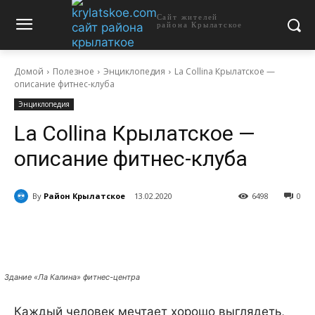
Сайт жителей
района Крылатское
Домой
Полезное
Энциклопедия
La Collina Крылатское —
описание фитнес-клуба
Энциклопедия
La Collina Крылатское —
описание фитнес-клуба
By
Район Крылатское
13.02.2020
6498
0
Здание «Ла Калина» фитнес-центра
Каждый человек мечтает хорошо выглядеть,