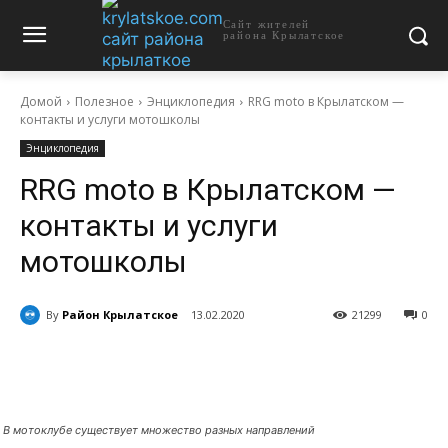
Сайт жителей
района Крылатское
Домой
Полезное
Энциклопедия
RRG moto в Крылатском —
контакты и услуги мотошколы
Энциклопедия
RRG moto в Крылатском —
контакты и услуги
мотошколы
By
Район Крылатское
13.02.2020
21299
0
В мотоклубе существует множество разных направлений