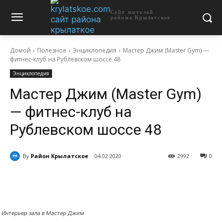
Сайт жителей
района Крылатское
Домой
Полезное
Энциклопедия
Мастер Джим (Master Gym) —
фитнес-клуб на Рублевском шоссе 48
Энциклопедия
Мастер Джим (Master Gym)
— фитнес-клуб на
Рублевском шоссе 48
By
Район Крылатское
04.02.2020
2992
0
Интерьер зала в Мастер Джим