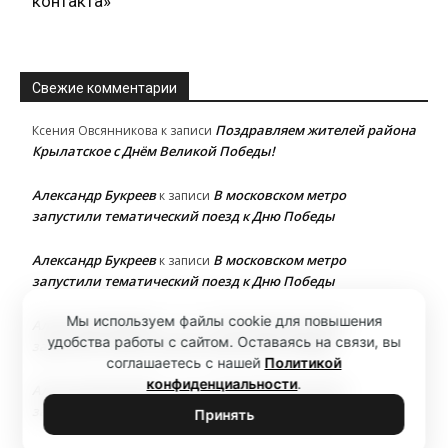
контакта»
Свежие комментарии
Поздравляем жителей района
Ксения Овсянникова
к записи
Крылатское с Днём Великой Победы!
Александр Букреев
В московском метро
к записи
запустили тематический поезд к Дню Победы
Александр Букреев
В московском метро
к записи
запустили тематический поезд к Дню Победы
Мы используем файлы cookie для повышения
Александр Букреев
В московском метро
к записи
удобства работы с сайтом. Оставаясь на связи, вы
запустили тематический поезд к Дню Победы
соглашаетесь с нашей
Политикой
конфиденциальности
.
Александр Букреев
В московском метро
к записи
запустили тематический поезд к Дню Победы
Принять