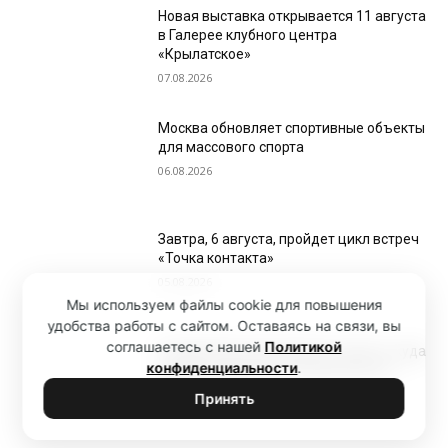
Новая выставка открывается 11 августа
в Галерее клубного центра
«Крылатское»
07.08.2026
Москва обновляет спортивные объекты
для массового спорта
06.08.2026
Завтра, 6 августа, пройдет цикл встреч
«Точка контакта»
05.08.2026
Мы используем файлы cookie для повышения
удобства работы с сайтом. Оставаясь на связи, вы
соглашаетесь с нашей
Политикой
Стендап без транспортного квеста: куда
конфиденциальности
.
удобно добираться из Крылатского
05.08.2026
Принять