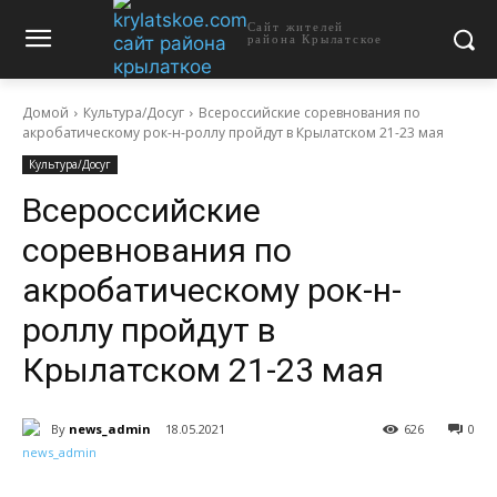
Сайт жителей
района Крылатское
Домой
Культура/Досуг
Всероссийские соревнования по
акробатическому рок-н-роллу пройдут в Крылатском 21-23 мая
Культура/Досуг
Всероссийские
соревнования по
акробатическому рок-н-
роллу пройдут в
Крылатском 21-23 мая
By
news_admin
18.05.2021
626
0