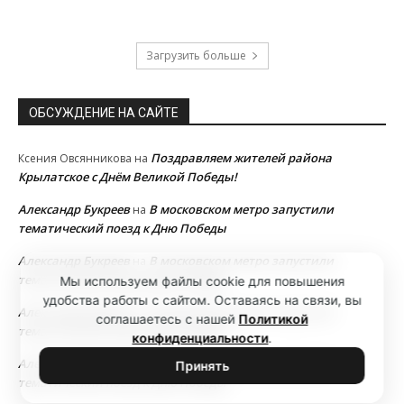
Загрузить больше
ОБСУЖДЕНИЕ НА САЙТЕ
Поздравляем жителей района
Ксения Овсянникова
на
Крылатское с Днём Великой Победы!
Александр Букреев
В московском метро запустили
на
тематический поезд к Дню Победы
Александр Букреев
В московском метро запустили
на
тематический поезд к Дню Победы
Мы используем файлы cookie для повышения
удобства работы с сайтом. Оставаясь на связи, вы
Александр Букреев
В московском метро запустили
на
соглашаетесь с нашей
Политикой
тематический поезд к Дню Победы
конфиденциальности
.
Александр Букреев
В московском метро запустили
на
Принять
тематический поезд к Дню Победы