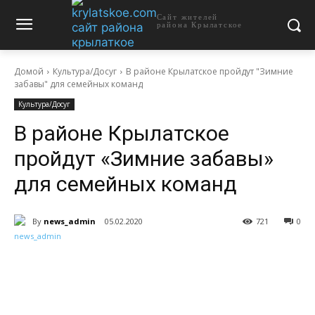
Сайт жителей
района Крылатское
Домой
Культура/Досуг
В районе Крылатское пройдут "Зимние
забавы" для семейных команд
Культура/Досуг
В районе Крылатское
пройдут «Зимние забавы»
для семейных команд
By
news_admin
05.02.2020
721
0