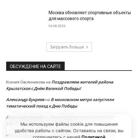
Москва обновляет спортивные объекты
для массового спорта
06.08.2026
Загрузить больше
ОБСУЖДЕНИЕ НА САЙТЕ
Поздравляем жителей района
Ксения Овсянникова
на
Крылатское с Днём Великой Победы!
Александр Букреев
В московском метро запустили
на
тематический поезд к Дню Победы
Александр Букреев
В московском метро запустили
на
тематический поезд к Дню Победы
Мы используем файлы cookie для повышения
удобства работы с сайтом. Оставаясь на связи, вы
Александр Букреев
В московском метро запустили
на
соглашаетесь с нашей
Политикой