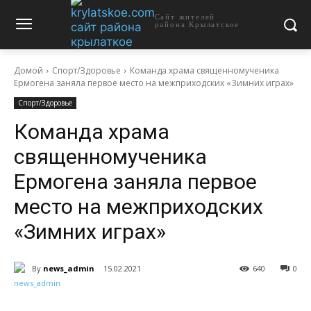
Сайт жителей
района Крылатское
Домой
Спорт/Здоровье
Команда храма священномученика
Ермогена заняла первое место на межприходских «Зимних играх»
Спорт/Здоровье
Команда храма
священномученика
Ермогена заняла первое
место на межприходских
«Зимних играх»
By
news_admin
15.02.2021
640
0