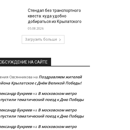
Стендап без транспортного
квеста: куда удобно
добираться из Крылатского
05.08.2026
Загрузить больше
ОБСУЖДЕНИЕ НА САЙТЕ
Поздравляем жителей
ения Овсянникова
на
айона Крылатское с Днём Великой Победы!
лександр Букреев
В московском метро
на
апустили тематический поезд к Дню Победы
лександр Букреев
В московском метро
на
апустили тематический поезд к Дню Победы
лександр Букреев
В московском метро
на