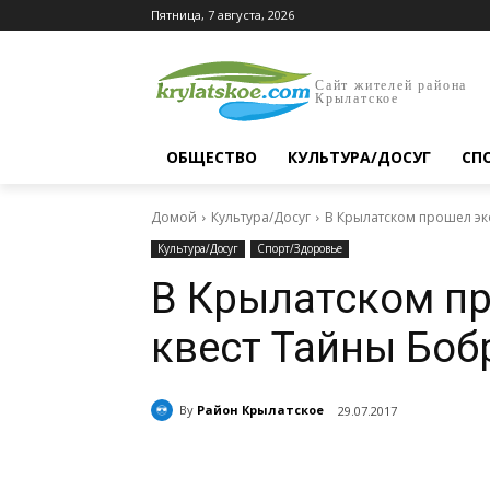
Пятница, 7 августа, 2026
Сайт жителей района
Крылатское
ОБЩЕСТВО
КУЛЬТУРА/ДОСУГ
СП
Домой
Культура/Досуг
В Крылатском прошел эк
Культура/Досуг
Спорт/Здоровье
В Крылатском п
квест Тайны Боб
By
Район Крылатское
29.07.2017
Поделиться