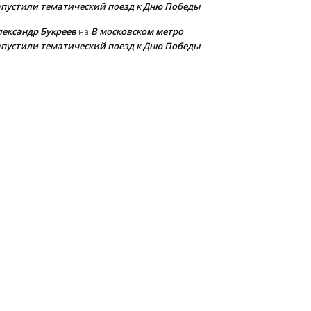
апустили тематический поезд к Дню Победы
лександр Букреев
В московском метро
на
апустили тематический поезд к Дню Победы