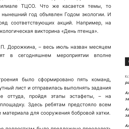
илиале ТЦСО. Что же касается темы, то
 нынешний год объявлен Годом экологии. И
яд соответствующих акций. Например, на
кологическая викторина «День птенца».
Г.П. Дорожкина, – весь июль назван месяцем
бят в сегодняшнем мероприятии вполне
Кс
троения было сформировано пять команд,
р
утный лист и отправилась выполнять задания
А
е оттуда, пройдя этапы эстафеты, – на
з
площадку. Здесь ребятам предстояло всем
А
е материала для сооружения бобровой хатки.
з
А
нее подросткам было предложено преодолеть