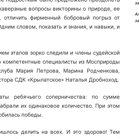
з
 каверзные вопросы викторины о природе, ее
А
к, отличить фирменный бобровый погрыз от
з
дним словом, показать и знания, и навыки, и
нием этапов зорко следили и члены судейской
то компетентные специалисты из Мосприроды
клуба Мария Петрова, Марина Родченкова,
ктора СДК «Крылатское» Наталья Дробноход.
таты ребячьего соперничества: по сумме
набрали их одинаковое количество. При этом
добилась победы.
ришлось делить на всех. И это здорово! Тем