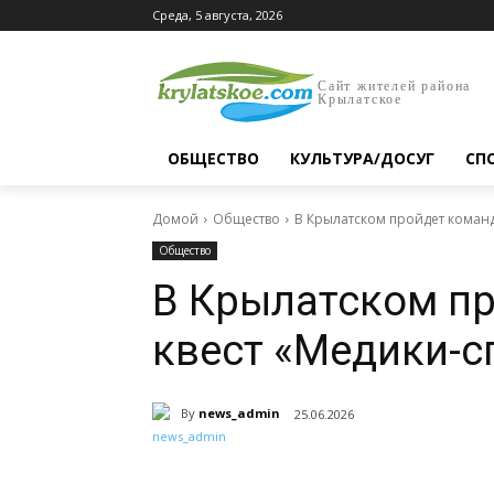
Среда, 5 августа, 2026
Сайт жителей района
Крылатское
ОБЩЕСТВО
КУЛЬТУРА/ДОСУГ
СП
Домой
Общество
В Крылатском пройдет команд
Общество
В Крылатском п
квест «Медики-с
By
news_admin
25.06.2026
Поделиться