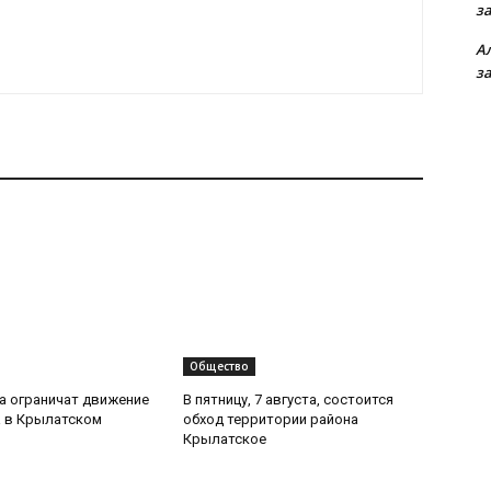
з
А
з
Общество
та ограничат движение
В пятницу, 7 августа, состоится
 в Крылатском
обход территории района
Крылатское