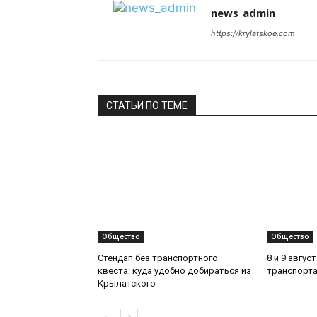
news_admin
https://krylatskoe.com
СТАТЬИ ПО ТЕМЕ
Общество
Общество
Стендап без транспортного
8 и 9 авгус
квеста: куда удобно добираться из
транспорта
Крылатского