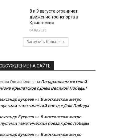
8 и 9 августа ограничат
движение транспорта в
Крылатском
04.08.2026
Загрузить больше
ОБСУЖДЕНИЕ НА САЙТЕ
Поздравляем жителей
ения Овсянникова
на
айона Крылатское с Днём Великой Победы!
лександр Букреев
В московском метро
на
апустили тематический поезд к Дню Победы
лександр Букреев
В московском метро
на
апустили тематический поезд к Дню Победы
лександр Букреев
В московском метро
на