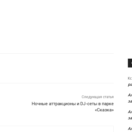
Кс
р
А
Следующая статья
з
Ночные аттракционы и DJ-сеты в парке
«Сказка»
А
з
А