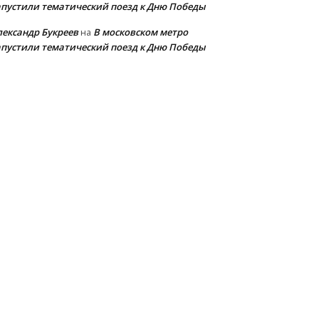
апустили тематический поезд к Дню Победы
лександр Букреев
В московском метро
на
апустили тематический поезд к Дню Победы