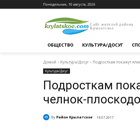
Понедельник, 10 августа, 2026
Сайт жителей района
Крылатское
ОБЩЕСТВО
КУЛЬТУРА/ДОСУГ
СП
Домой
Культура/Досуг
Подросткам покажут ялик
Культура/Досуг
Подросткам пока
челнок-плоскод
By
Район Крылатское
14.07.2017
Поделиться