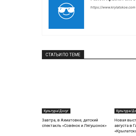
https://www.krylatskoe.com
СТАТЬИ ПО ТЕМЕ
Культура/Досуг
Культура/До
Завтра, в Ахматовке, детский
Новая выст
спектакль «Совёнок и Лягушонок»
августа в 
«Крылатск