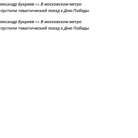
лександр Букреев
В московском метро
на
апустили тематический поезд к Дню Победы
лександр Букреев
В московском метро
на
апустили тематический поезд к Дню Победы