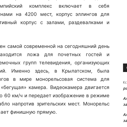
мпийский комплекс включает в себя
унами на 4200 мест, корпус эллингов для
ртивный корпус с залами, раздевалками и
ен самой современной на сегодняшний день
аходится ложа для почетных гостей и
емочных групп телевидения, организующих
ний. Именно здесь, в Крылатском, была
огов в мире монорельсовая система для
Кс
 «бегущая» камера. Видеокамера двигается
р
ью 60 км/ч и передает изображение в режиме
А
бло напротив зрительских мест. Монорельс
з
вает финишную прямую.
А
з