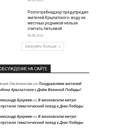
Роспотребнадзор предупредил
жителей Крылатского: воду из
местных родников нельзя
считать питьевой
08.08.2026
Загрузить больше
ОБСУЖДЕНИЕ НА САЙТЕ
Поздравляем жителей
ения Овсянникова
на
айона Крылатское с Днём Великой Победы!
лександр Букреев
В московском метро
на
апустили тематический поезд к Дню Победы
лександр Букреев
В московском метро
на
апустили тематический поезд к Дню Победы