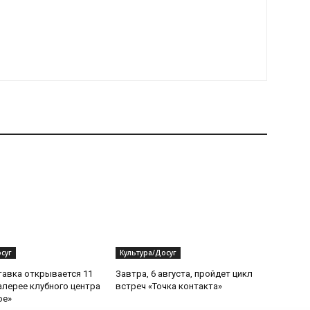
суг
Культура/Досуг
авка открывается 11
Завтра, 6 августа, пройдет цикл
Галерее клубного центра
встреч «Точка контакта»
ое»