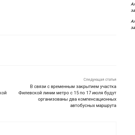
А
з
А
з
Следующая статья
В связи с временным закрытием участка
кой
Филевской линии метро с 15 по 17 июля будут
организованы два компенсационных
автобусных маршрута