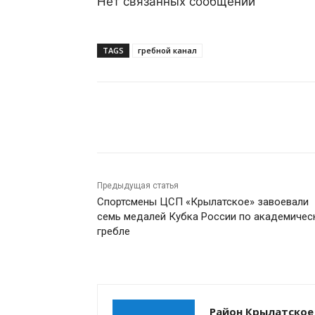
Нет связанных сообщений
TAGS
гребной канал
Поделиться
Предыдущая статья
Спортсмены ЦСП «Крылатское» завоевали
семь медалей Кубка России по академичес
гребле
Район Крылатское