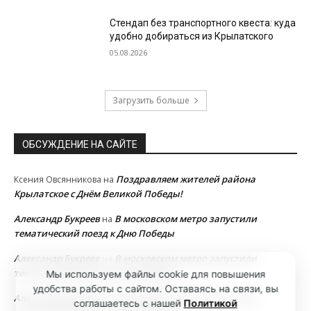
Стендап без транспортного квеста: куда
удобно добираться из Крылатского
05.08.2026
Загрузить больше
ОБСУЖДЕНИЕ НА САЙТЕ
Поздравляем жителей района
Ксения Овсянникова
на
Крылатское с Днём Великой Победы!
Александр Букреев
В московском метро запустили
на
тематический поезд к Дню Победы
Александр Букреев
В московском метро запустили
на
тематический поезд к Дню Победы
Мы используем файлы cookie для повышения
удобства работы с сайтом. Оставаясь на связи, вы
Александр Букреев
В московском метро запустили
на
соглашаетесь с нашей
Политикой