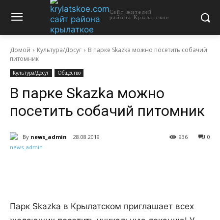
Сайт жителей
района Крылатское
Домой
Культура/Досуг
В парке Skazka можно посетить собачий
питомник
Культура/Досуг
Общество
В парке Skazka можно
посетить собачий питомник
By
news_admin
28.08.2019
936
0
Парк Skazka в Крылатском приглашает всех