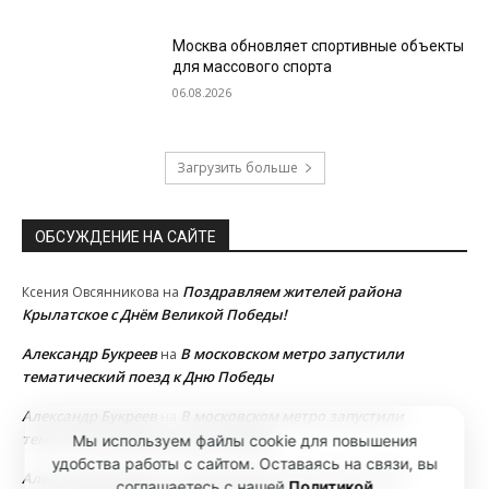
Москва обновляет спортивные объекты
для массового спорта
06.08.2026
Загрузить больше
ОБСУЖДЕНИЕ НА САЙТЕ
Поздравляем жителей района
Ксения Овсянникова
на
Крылатское с Днём Великой Победы!
Александр Букреев
В московском метро запустили
на
тематический поезд к Дню Победы
Александр Букреев
В московском метро запустили
на
тематический поезд к Дню Победы
Мы используем файлы cookie для повышения
удобства работы с сайтом. Оставаясь на связи, вы
Александр Букреев
В московском метро запустили
на
соглашаетесь с нашей
Политикой