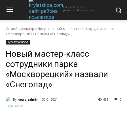
Сайт жителей
района Крылатское
Домой
Культура/Досуг
Новый мастер-класс сотрудники парка
«Москворецкий» назвали «Снегопад»
Культура/Досуг
Новый мастер-класс
сотрудники парка
«Москворецкий» назвали
«Снегопад»
By
news_admin
30.01.2021
691
0